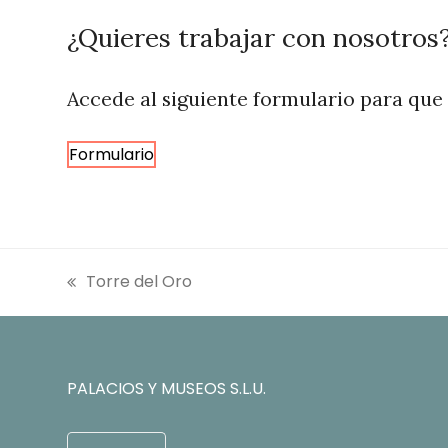
should
be
¿Quieres trabajar con nosotros
left
blank
Accede al siguiente formulario para que
Formulario
Torre del Oro
entrada
anterior:
PALACIOS Y MUSEOS S.L.U.