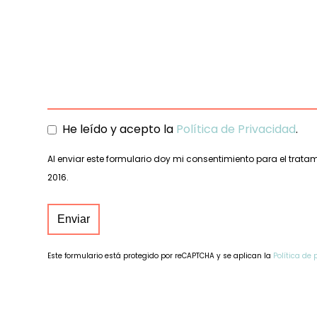
He leído y acepto la
Política de Privacidad
.
Al enviar este formulario doy mi consentimiento para el trat
2016.
Enviar
Este formulario está protegido por reCAPTCHA y se aplican la
Política de
This
field