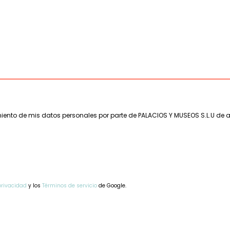
amiento de mis datos personales por parte de PALACIOS Y MUSEOS S.L.U de 
 privacidad
y los
Términos de servicio
de Google.