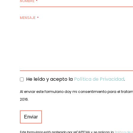
NOMBRE
*
MENSAJE
*
He leído y acepto la
Política de Privacidad
.
Al enviar este formulario doy mi consentimiento para el trat
2016.
Enviar
Este formulario está protegido por reCAPTCHA y se aplican la
Política de