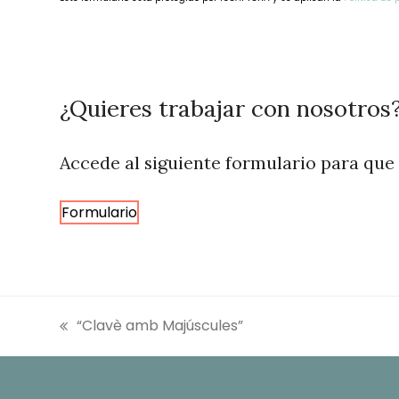
This
field
should
be
¿Quieres trabajar con nosotros
left
blank
Accede al siguiente formulario para que
Formulario
“Clavè amb Majúscules”
entrada
anterior: