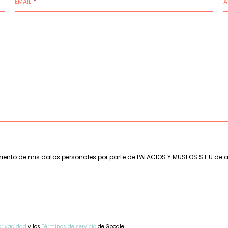
EMAIL
A
*
amiento de mis datos personales por parte de PALACIOS Y MUSEOS S.L.U de 
 privacidad
y los
Términos de servicio
de Google.