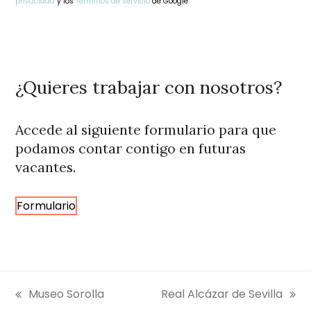
privacidad
y los
Términos de servicio
de Google.
This
field
should
be
¿Quieres trabajar con nosotros?
left
blank
Accede al siguiente formulario para que
podamos contar contigo en futuras
vacantes.
Formulario
Museo Sorolla
Real Alcázar de Sevilla
entrada
siguiente: