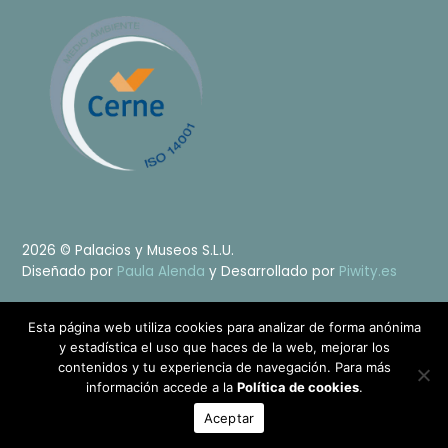
2026 © Palacios y Museos S.L.U.
Diseñado por
Paula Alenda
y Desarrollado por
Piwity.es
Esta página web utiliza cookies para analizar de forma anónima
Política de privacidad
Política de cookies
Aviso legal
y estadística el uso que haces de la web, mejorar los
contenidos y tu experiencia de navegación. Para más
información accede a la
Política de cookies
.
Aceptar