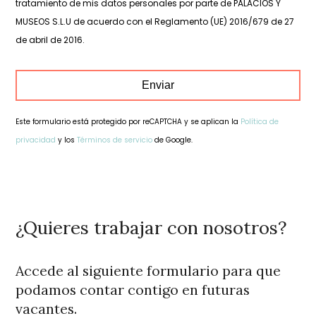
tratamiento de mis datos personales por parte de PALACIOS Y
MUSEOS S.L.U de acuerdo con el Reglamento (UE) 2016/679 de 27
de abril de 2016.
Enviar
Este formulario está protegido por reCAPTCHA y se aplican la
Política de
privacidad
y los
Términos de servicio
de Google.
This
field
should
be
¿Quieres trabajar con nosotros?
left
blank
Accede al siguiente formulario para que
podamos contar contigo en futuras
vacantes.