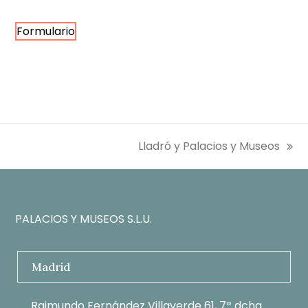
Formulario
Lladró y Palacios y Museos
siguiente:
PALACIOS Y MUSEOS S.L.U.
Madrid
Raimundo Fernández Villaverde 61, 7º dcha.